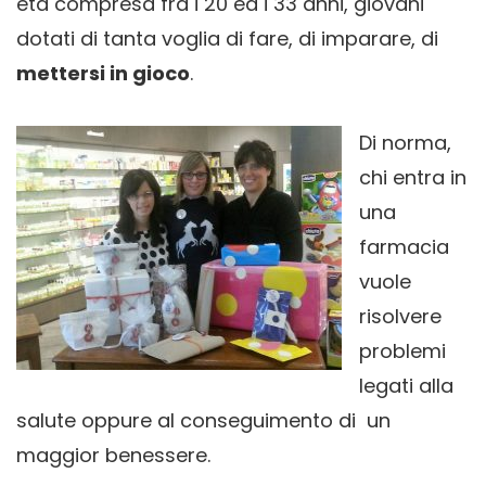
età compresa fra i 20 ed i 33 anni, giovani
dotati di tanta voglia di fare, di imparare, di
mettersi in gioco
.
Di norma,
chi entra in
una
farmacia
vuole
risolvere
problemi
legati alla
salute oppure al conseguimento di un
maggior benessere.