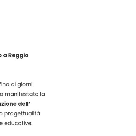
o a Reggio
ino ai giorni
a manifestato la
zione dell’
o progettualità
e educative.