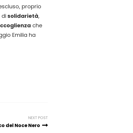
 escluso, proprio
 di
solidarietà
,
ccoglienza
che
eggio Emilia ha
NEXT POST
rco del Noce Nero