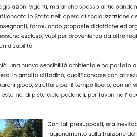
 legislazioni vigenti, ma anche spesso anticipandone
affiancato lo Stato nell’ opera di scolarizzazione d
insegnanti, formulando proposte didattiche ed orga
 nessuno escluso, vuoi per provenienza da altre regi
n disabilità.
ciò, una nuova sensibilità ambientale ha portato ad
rdi in ambito cittadino, qualificandole con attrez
parchi gioco, strutture per il tempo libero, con un s
esterno, di piste ciclo pedonali, per favorirne l’ acc
Con tali presupposti, era inevitab
ragionamento sulla fruizione del