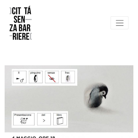
Reggio Emilia Città senza barriere
un progetto FCR – Comune di Reggio Emilia