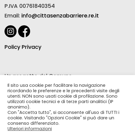
P.IVA 00761840354
Email:
info@cittasenzabarriere.re.it
Policy Privacy
Un progetto del Comune
di Reggio Emilia realizzato
Il sito usa cookie per facilitare la navigazione
ricordando le preferenze e le precedenti visite degli
con la collaborazione
utenti. NON sono usati cookie di profilazione. Sono
utilizzati cookie tecnici e di terze parti analitici (IP
di Farmacie Comunali Riunite
anonimo).
Con "Accetta tutto", si acconsente all'uso di TUTTI i
cookie. Visitando "Opzioni Cookie" si può dare un
consenso differenziato.
Ulteriori informazioni