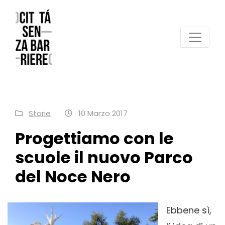
Reggio Emilia Città senza barriere
un progetto FCR – Comune di Reggio Emilia
Storie
10 Marzo 2017
Progettiamo con le
scuole il nuovo Parco
del Noce Nero
Ebbene sì,