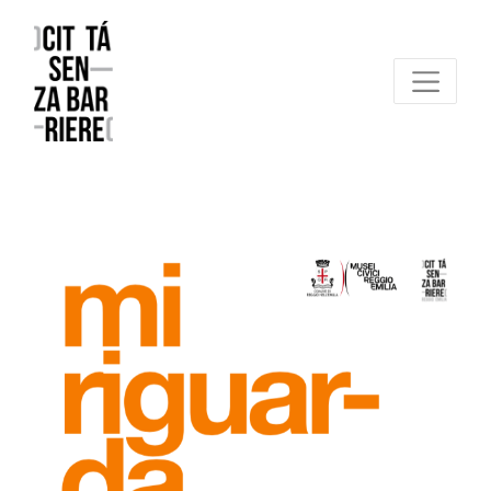
Reggio Emilia Città senza barriere
un progetto FCR – Comune di Reggio Emilia