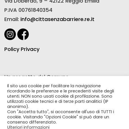
Via Doberdò, 9 – 42122 Reggio Emilia
P.IVA 00761840354
Email:
info@cittasenzabarriere.re.it
Policy Privacy
Un progetto del Comune
di Reggio Emilia realizzato
Il sito usa cookie per facilitare la navigazione
ricordando le preferenze e le precedenti visite degli
con la collaborazione
utenti. NON sono usati cookie di profilazione. Sono
utilizzati cookie tecnici e di terze parti analitici (IP
di Farmacie Comunali Riunite
anonimo).
Con "Accetta tutto", si acconsente all'uso di TUTTI i
cookie. Visitando "Opzioni Cookie" si può dare un
consenso differenziato.
Ulteriori informazioni