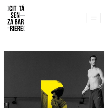
Reggio Emilia Città senza barriere
un progetto FCR – Comune di Reggio Emilia