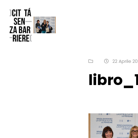
Reggio Emilia Città senza barriere
un progetto FCR – Comune di Reggio Emilia
22 Aprile 2
libro_