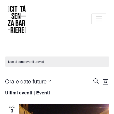
Reggio Emilia Città senza barriere
un progetto FCR – Comune di Reggio Emilia
Non ci sono eventi previsti.
Eventi
Ev
Ora e date future
Cerca
Elen
Vi
Ricerc
Seleziona
Ultimi eventi | Eventi
Na
e
la
viste
data.
LUG
3
Navig