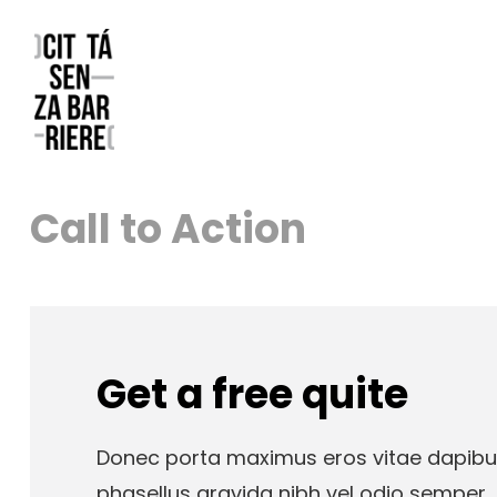
Call to Action
Get a free quite
Donec porta maximus eros vitae dapi
phasellus gravida nibh vel odio semper.