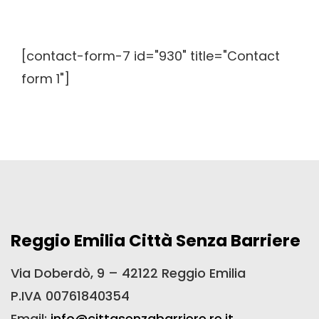
[contact-form-7 id="930" title="Contact
form 1"]
Reggio Emilia Città Senza Barriere
Via Doberdò, 9 – 42122 Reggio Emilia
P.IVA 00761840354
Email:
info@cittasenzabarriere.re.it