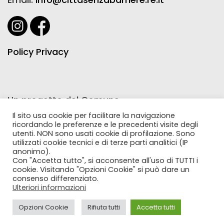
Policy Privacy
Un progetto del Comune
di Reggio Emilia realizzato
Il sito usa cookie per facilitare la navigazione
ricordando le preferenze e le precedenti visite degli
con la collaborazione
utenti. NON sono usati cookie di profilazione. Sono
utilizzati cookie tecnici e di terze parti analitici (IP
di Farmacie Comunali Riunite
anonimo).
Con "Accetta tutto", si acconsente all'uso di TUTTI i
cookie. Visitando "Opzioni Cookie" si può dare un
consenso differenziato.
Ulteriori informazioni
Opzioni Cookie
Rifiuta tutti
Accetta tutti