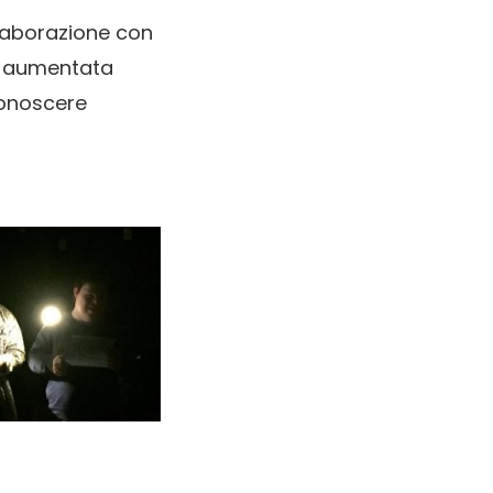
llaborazione con
ne aumentata
conoscere