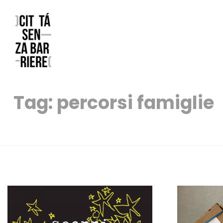
Reggio Emilia Città senza barriere
un progetto FCR – Comune di Reggio Emilia
Tag:
percorsi famiglie