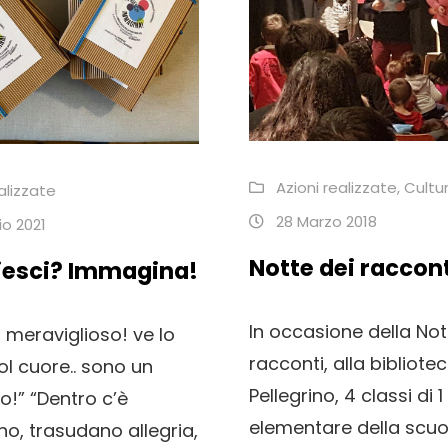
Azioni realizzate
,
Cultu
alizzate
28 Marzo 2018
o 2021
Notte dei raccont
riesci? Immagina!
In occasione della Not
 meraviglioso! ve lo
racconti, alla bibliote
l cuore.. sono un
Pellegrino, 4 classi di 1
!” “Dentro c’è
elementare della scuol
no, trasudano allegria,