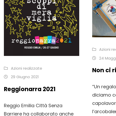
Azioni re
24 Maggi
Azioni realizzate
Non ci 
29 Giugno 2021
“Un regalo
Reggionarra 2021
diciamo co
capolavoro
Reggio Emilia Città Senza
l’arcobale
Barriere ha collaborato anche