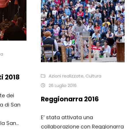
ra
i 2018
Azioni realizzate
,
Cultura
26 Luglio 2016
te dei
Reggionarra 2016
ca di San
E’ stata attivata una
a San...
collaborazione con Reggionarra