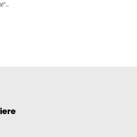
”...
iere