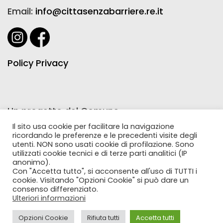
Email:
info@cittasenzabarriere.re.it
Policy Privacy
Un progetto del Comune
di Reggio Emilia realizzato
Il sito usa cookie per facilitare la navigazione
ricordando le preferenze e le precedenti visite degli
con la collaborazione
utenti. NON sono usati cookie di profilazione. Sono
utilizzati cookie tecnici e di terze parti analitici (IP
di Farmacie Comunali Riunite
anonimo).
Con "Accetta tutto", si acconsente all'uso di TUTTI i
cookie. Visitando "Opzioni Cookie" si può dare un
consenso differenziato.
Ulteriori informazioni
Opzioni Cookie
Rifiuta tutti
Accetta tutti