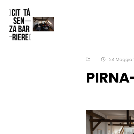
Reggio Emilia Città senza barriere
un progetto FCR – Comune di Reggio Emilia
24 Maggio 
PIRNA