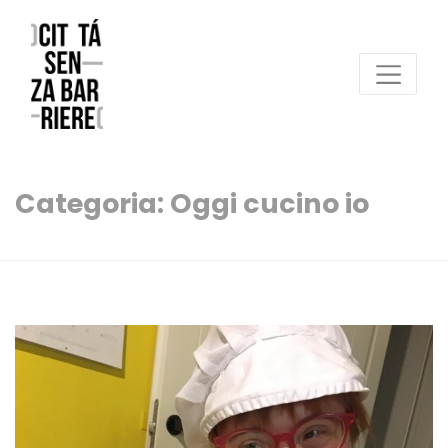
Reggio Emilia Città senza barriere
un progetto FCR – Comune di Reggio Emilia
Categoria:
Oggi cucino io