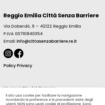
Reggio Emilia Città Senza Barriere
Via Doberdò, 9 – 42122 Reggio Emilia
P.IVA 00761840354
Email:
info@cittasenzabarriere.re.it
Policy Privacy
Un progetto del Comune
di Reggio Emilia realizzato
Il sito usa cookie per facilitare la navigazione
ricordando le preferenze e le precedenti visite degli
con la collaborazione
utenti. NON sono usati cookie di profilazione. Sono